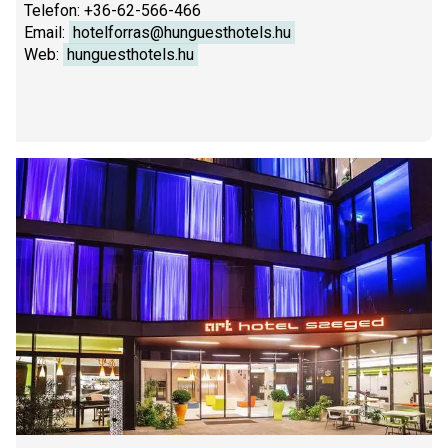
Telefon: +36-62-566-466
Email:
hotelforras@hunguesthotels.hu
Web:
hunguesthotels.hu