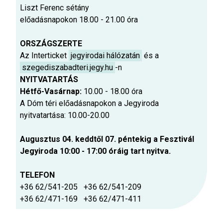
Liszt Ferenc sétány
előadásnapokon 18.00 - 21.00 óra
ORSZÁGSZERTE
Az Interticket
jegyirodai hálózatán
és a
szegediszabadteri.jegy.hu
-n
NYITVATARTÁS
Hétfő-Vasárnap:
10.00 - 18.00 óra
A Dóm téri előadásnapokon a Jegyiroda
nyitvatartása: 10.00-20.00
Augusztus 04. keddtől 07. péntekig a Fesztivál
Jegyiroda 10:00 - 17:00 óráig tart nyitva.
TELEFON
+36 62/541-205 +36 62/541-209
+36 62/471-169 +36 62/471-411