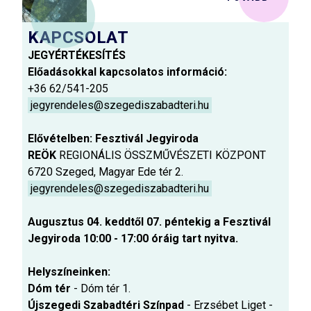
KAPCSOLAT
JEGYÉRTÉKESÍTÉS
Előadásokkal kapcsolatos információ:
+36 62/541-205
jegyrendeles@szegediszabadteri.hu
Elővételben: Fesztivál Jegyiroda
REÖK
REGIONÁLIS ÖSSZMŰVÉSZETI KÖZPONT
6720 Szeged, Magyar Ede tér 2.
jegyrendeles@szegediszabadteri.hu
Augusztus 04. keddtől 07. péntekig a Fesztivál
Jegyiroda 10:00 - 17:00 óráig tart nyitva.
Helyszíneinken:
Dóm tér
- Dóm tér 1.
Újszegedi Szabadtéri Színpad
- Erzsébet Liget -