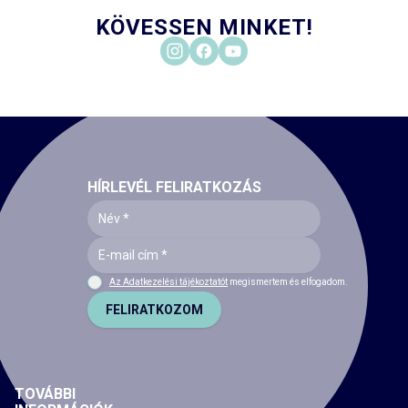
KÖVESSEN MINKET!
HÍRLEVÉL FELIRATKOZÁS
Az Adatkezelési tájékoztatót
megismertem és elfogadom.
FELIRATKOZOM
TOVÁBBI