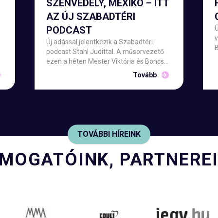
SZENVEDÉLY, MEXIKÓ – ITT
AZ ÚJ SZABADTÉRI
PODCAST
Ú
v
Új adással jelentkezik a Szabadtéri
podcast Stahl Judittal. A műsorvezető
r
z
ezen a héten Mester Viktória és Boncsér
k
t
Gergely operaénekesekkel a Carmen
Tovább
műhelytitkait boncolgatja a Csokonai
Nemzeti Színház Debrecen július 31-i és
augusztus 1-i előadásaira készülve.
TOVÁBBI HÍREINK
MOGATÓINK, PARTNERE