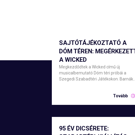
SAJTÓTÁJÉKOZTATÓ A
DÓM TÉREN: MEGÉRKEZET
A WICKED
Megkezdődtek a Wicked című új
musicalbemutató Dóm téri próbái a
Szegedi Szabadtéri Játékokon. Barnák
László főigazgató csütörtök este
üdvözölte Szegeden az alkotókat,
Tovább
közreműködőket, majd Szente Vajk
rendezővel sajtótájékoztató keretében
számolt be a produkció elkészületeiről.
95 ÉV DICSÉRETE: