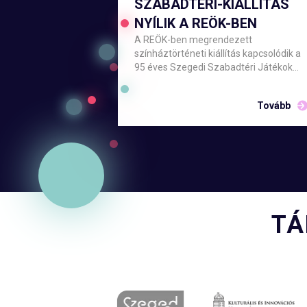
SZABADTÉRI-KIÁLLÍTÁS
NYÍLIK A REÖK-BEN
A REÖK-ben megrendezett
színháztörténeti kiállítás kapcsolódik a
95 éves Szegedi Szabadtéri Játékok
ünnepi évadához. Július 17-én 17:00-ko
nyílik a kétszintes tárlat, amelyet Barná
Tovább
László főigazgató és Tóth Károly
képviselő, Szeged Megyei Jogú Város
Önkormányzata Kulturális, Oktatási,
Idegenforgalmi és Ifjúsági
Bizottságának alelnöke ad át a
nyilvánosságnak.
TÁ