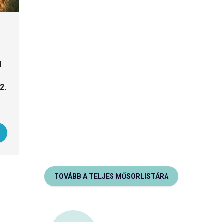
N
2.
TOVÁBB A TELJES MŰSORLISTÁRA