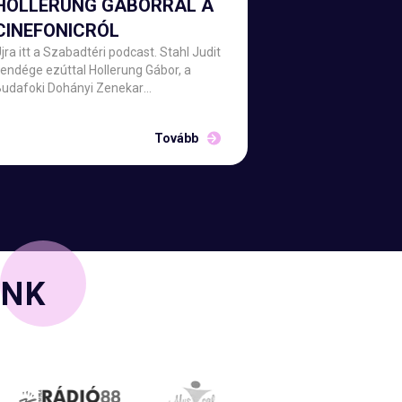
HOLLERUNG GÁBORRAL A
CINEFONICRÓL
jra itt a Szabadtéri podcast. Stahl Judit
endége ezúttal Hollerung Gábor, a
Budafoki Dohányi Zenekar
eneigazgatója, aki a július 24-én a Dóm
érre érkező Cinefonic filmzenei koncert
Tovább
apropóján mesél a műsorvezetőnek és a
nézőknek.
INK