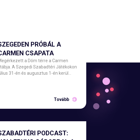
SZEGEDEN PRÓBÁL A
CARMEN CSAPATA
Megérkezett a Dóm térre a Carmen
tábja. A Szegedi Szabadtéri Játékokon
úlius 31-én és augusztus 1-én kerül
űsorra Bizet operája. A Csokonai
Nemzeti Színház Debrecen előadásának
közreműködőit Barnák László
őigazgató hétfő este köszöntötte a
Tovább
elyszínen.
SZABADTÉRI PODCAST: