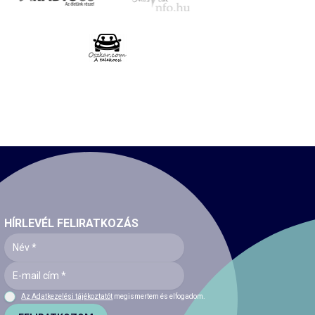
HÍRLEVÉL FELIRATKOZÁS
Az Adatkezelési tájékoztatót
megismertem és elfogadom.