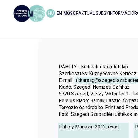
HU
EN
MŰSOR
AKTUÁLIS
JEGYINFORMÁCIÓ
R
PÁHOLY - Kulturális-közéleti lap
Szerkesztés: Kuznyecovné Kertész L
E-mail: 
titkarsag@szegediszabadter
Kiadó: Szegedi Nemzeti Színház
6720 Szeged, Vaszy Viktor tér 1., 
Felelős kiadó: Barnák László, főigaz
Tervezte és tördelte: Print and Produc
Fotó: Szegedi Szabadtéri Játékok arc
Páholy Magazin 2012. évad
P