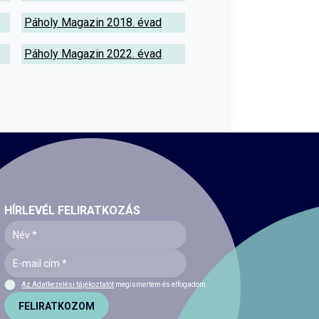
Páholy Magazin 2018. évad
Páholy Magazin 2022. évad
HÍRLEVÉL FELIRATKOZÁS
Az Adatkezelési tájékoztatót
megismertem és elfogadom.
FELIRATKOZOM