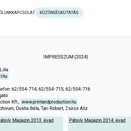
ÓLUNK
KAPCSOLAT
KÖZÖNSÉGKUTATÁS
IMPRESSZUM (2024)
illa
i.hu
Telefon: 62/554-714; 62/554-715; 62/554-716
gató
tion Kft., 
www.printandproduction.hu
hívum, Dusha Béla, Tari Róbert, Zsiros Aliz
áholy Magazin 2013. évad
Páholy Magazin 2014. évad