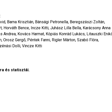
:
vid, Barna Krisztián, Bánsági Petronella, Beregszászi Zoltán,
t, Horváth Bence, Incze Kitti, Juhász Lilla Bella, Karácsony Anna
ás Andrea, Kovács Harmat, Kópiás Konrád Lukács, Litauszki Enik
, Orosz Gergő, Péntek Fanni, Rigler Márton, Szabó Flóra,
énási Dolli, Vincze Kitti
a és statisztái.