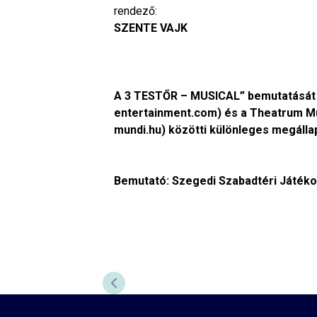
rendező:
SZENTE VAJK
A 3 TESTŐR – MUSICAL” bemutatását a
entertainment.com) és a Theatrum Mu
mundi.hu) közötti különleges megálla
Bemutató: Szegedi Szabadtéri Játéko
ELŐZŐ DIA