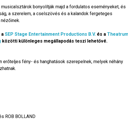
 musicalsztárok bonyolítják majd a fordulatos eseményeket, és
asság, a szerelem, a cselszövés és a kalandok fergeteges
 nézőinek.
t a
SEP Stage Entertainment Productions B.V.
és a
Theatru
g
közötti különleges megállapodás teszi lehetővé.
an erőteljes fény- és hanghatások szerepelnek, melyek néhány
zhatnak.
 és ROB BOLLAND