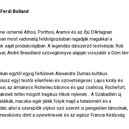
Ferdi Bolland
 ne ismerné Athos, Porthos, Aramis és az ifjú D’Artagnan
ban most vadonatúj feldolgozásban ragadják magukkal a
 saját produkciójában. A legendás dalszerző testvérpár, Rob
ival, André Breedland szövegkönyve alapján visszatér a Dóm tér
ban egytől egyig feltűnnek Alexandre Dumas kultikus
plusz egy) testőr ellenfelei és szövetségesei: Lajos király és
nce, az ármányos Richelieu bíboros és gaz csatlósa, Rochefort,
kinek tettei mögött tragikus titkok rejlenek… A Szabadtéri új
alálkák, macska-egér játék folyik majd a hatalomért és a
n; ahol a szereplők olykor szó szerint is pengeélen táncolnak,
szeesküvés dönt a szerelmesek és az egész Francia Királyság