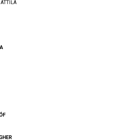
 ATTILA
RA
ÓF
AGHER