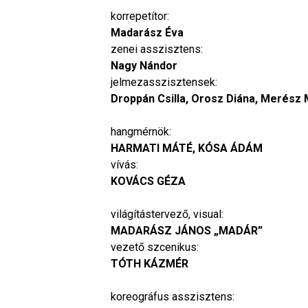
korrepetítor:
Madarász Éva
zenei asszisztens:
Nagy Nándor
jelmezasszisztensek:
Droppán Csilla, Orosz Diána, Merész
hangmérnök:
HARMATI MÁTÉ, KÓSA ÁDÁM
vívás:
KOVÁCS GÉZA
világítástervező, visual:
MADARÁSZ JÁNOS „MADÁR”
vezető szcenikus:
TÓTH KÁZMÉR
koreográfus asszisztens: