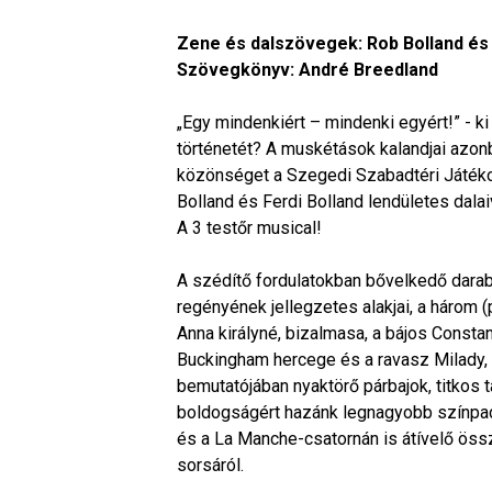
Zene és dalszövegek: Rob Bolland és 
Szövegkönyv: André Breedland
„Egy mindenkiért – mindenki egyért!” - ki
történetét? A muskétások kalandjai azon
közönséget a Szegedi Szabadtéri Játékok
Bolland és Ferdi Bolland lendületes dala
A 3 testőr musical!
A szédítő fordulatokban bővelkedő darab
regényének jellegzetes alakjai, a három (
Anna királyné, bizalmasa, a bájos Consta
Buckingham hercege és a ravasz Milady, a
bemutatójában nyaktörő párbajok, titkos t
boldogságért hazánk legnagyobb színpadá
és a La Manche-csatornán is átívelő ös
sorsáról.