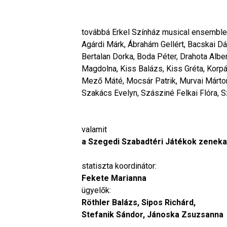
továbbá Erkel Színház musical ensemble
Agárdi Márk, Ábrahám Gellért, Bacskai Dá
Bertalan Dorka, Boda Péter, Drahota Alber
Magdolna, Kiss Balázs, Kiss Gréta, Korp
Mező Máté, Mocsár Patrik, Murvai Márton
Szakács Evelyn, Szásziné Felkai Flóra, Sz
valamit
a Szegedi Szabadtéri Játékok zenekar
statiszta koordinátor:
Fekete Marianna
ügyelők:
Röthler Balázs, Sipos Richárd,
Stefanik Sándor, Jánoska Zsuzsanna