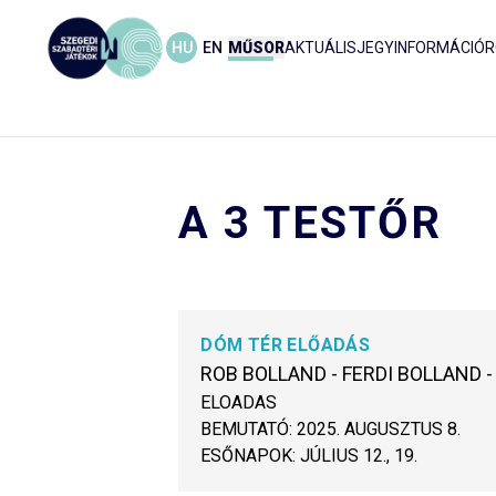
HU
EN
MŰSOR
AKTUÁLIS
JEGYINFORMÁCIÓ
R
A 3 TESTŐR
DÓM TÉR ELŐADÁS
ROB BOLLAND - FERDI BOLLAND 
ELOADAS
BEMUTATÓ:
2025. AUGUSZTUS 8.
ESŐNAPOK:
JÚLIUS 12., 19.