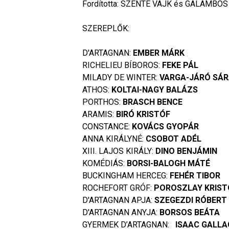
Fordította: SZENTE VAJK és GALAMBOS
SZEREPLŐK:
D'ARTAGNAN:
EMBER MÁRK
RICHELIEU BÍBOROS:
FEKE PÁL
MILADY DE WINTER:
VARGA-JÁRÓ SÁ
ATHOS:
KOLTAI-NAGY BALÁZS
PORTHOS:
BRASCH BENCE
ARAMIS:
BIRÓ KRISTÓF
CONSTANCE:
KOVÁCS GYOPÁR
ANNA KIRÁLYNÉ:
CSOBOT ADÉL
XIII. LAJOS KIRÁLY:
DINO BENJÁMIN
KOMÉDIÁS:
BORSI-BALOGH MÁTÉ
BUCKINGHAM HERCEG:
FEHÉR TIBOR
ROCHEFORT GRÓF:
POROSZLAY KRIST
D'ARTAGNAN APJA:
SZEGEZDI RÓBERT
D'ARTAGNAN ANYJA:
BORSOS BEÁTA
GYERMEK D’ARTAGNAN:
ISAAC GALL