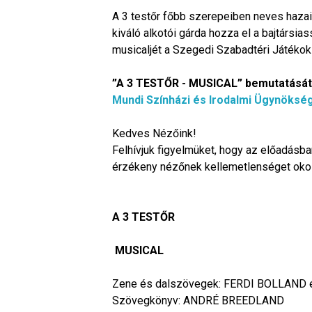
A 3 testőr főbb szerepeiben neves hazai
kiváló alkotói gárda hozza el a bajtársi
musicaljét a Szegedi Szabadtéri Játékok
”A 3 TESTŐR - MUSICAL” bemutatásá
Mundi Színházi és Irodalmi Ügynöksé
Kedves Nézőink!
Felhívjuk figyelmüket, hogy az előadásb
érzékeny nézőnek kellemetlenséget oko
A 3 TESTŐR
MUSICAL
Zene és dalszövegek: FERDI BOLLAND
Szövegkönyv: ANDRÉ BREEDLAND