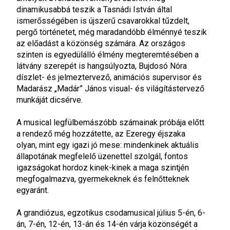
dinamikusabbá teszik a Tasnádi István által
ismerősségében is újszerű csavarokkal tűzdelt,
pergő történetet, még maradandóbb élménnyé teszik
az előadást a közönség számára. Az országos
szinten is egyedülálló élmény megteremtésében a
látvány szerepét is hangsúlyozta, Bujdosó Nóra
díszlet- és jelmeztervező, animációs supervisor és
Madarász „Madár” János visual- és világítástervező
munkáját dicsérve.
A musical legfülbemászóbb számainak próbája előtt
a rendező még hozzátette, az Ezeregy éjszaka
olyan, mint
egy igazi jó mese: mindenkinek aktuális
állapotának megfelelő üzenettel szolgál, fontos
igazságokat hordoz kinek-kinek a maga szintjén
megfogalmazva, gyermekeknek és felnőtteknek
egyaránt.
A grandiózus, egzotikus csodamusical
július 5-én, 6-
án, 7-én, 12-én, 13-án és 14-én várja közönségét a