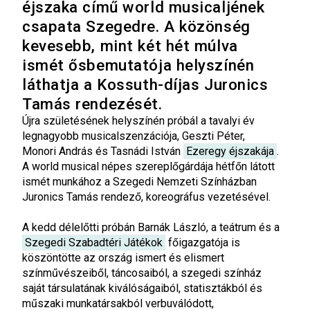
éjszaka című world musicaljének
csapata Szegedre. A közönség
kevesebb, mint két hét múlva
ismét ősbemutatója helyszínén
láthatja a Kossuth-díjas Juronics
Tamás rendezését.
Újra születésének helyszínén próbál a tavalyi év
legnagyobb musicalszenzációja, Geszti Péter,
Monori András és Tasnádi István
Ezeregy éjszakája
.
A world musical népes szereplőgárdája hétfőn látott
ismét munkához a Szegedi Nemzeti Színházban
Juronics Tamás rendező, koreográfus vezetésével.
A kedd délelőtti próbán
Barnák László, a teátrum és a
Szegedi Szabadtéri Játékok
főigazgatója is
köszöntötte az ország ismert és elismert
színművészeiből, táncosaiból, a szegedi színház
saját társulatának kiválóságaiból, statisztákból és
műszaki munkatársakból verbuválódott,