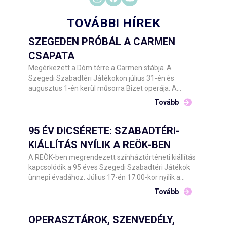
TOVÁBBI HÍREK
SZEGEDEN PRÓBÁL A CARMEN
CSAPATA
Megérkezett a Dóm térre a Carmen stábja. A
Szegedi Szabadtéri Játékokon július 31-én és
augusztus 1-én kerül műsorra Bizet operája. A
Csokonai Nemzeti Színház Debrecen előadásának
Tovább
közreműködőit Barnák László főigazgató hétfő este
köszöntötte a helyszínen.
95 ÉV DICSÉRETE: SZABADTÉRI-
KIÁLLÍTÁS NYÍLIK A REÖK-BEN
A REÖK-ben megrendezett színháztörténeti kiállítás
kapcsolódik a 95 éves Szegedi Szabadtéri Játékok
ünnepi évadához. Július 17-én 17:00-kor nyílik a
kétszintes tárlat, amelyet Barnák László főigazgató
Tovább
és Tóth Károly képviselő, Szeged Megyei Jogú Város
Önkormányzata Kulturális, Oktatási, Idegenforgalmi
és Ifjúsági Bizottságának alelnöke ad át a
OPERASZTÁROK, SZENVEDÉLY,