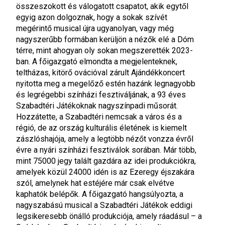
összeszokott és válogatott csapatot, akik egytől
egyig azon dolgoznak, hogy a sokak szívét
megérintő musical újra ugyanolyan, vagy még
nagyszerűbb formában kerüljön a nézők elé a Dóm
térre, mint ahogyan oly sokan megszerették 2023-
ban. A főigazgató elmondta a megjelenteknek,
teltházas, kitörő ovációval zárult Ajándékkoncert
nyitotta meg a megelőző estén hazánk legnagyobb
és legrégebbi színházi fesztiváljának, a 93 éves
Szabadtéri Játékoknak nagyszínpadi műsorát.
Hozzátette, a Szabadtéri nemcsak a város és a
régió, de az ország kulturális életének is kiemelt
zászlóshajója, amely a legtöbb nézőt vonzza évről
évre a nyári színházi fesztiválok sorában. Már több,
mint 75000 jegy talált gazdára az idei produkciókra,
amelyek közül 24000 idén is az Ezeregy éjszakára
szól, amelynek hat estéjére már csak elvétve
kaphatók belépők. A főigazgató hangsúlyozta, a
nagyszabású musical a Szabadtéri Játékok eddigi
legsikeresebb önálló produkciója, amely ráadásul – a