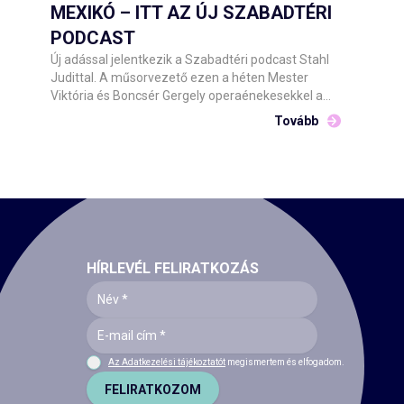
nyilvánosságnak.
MEXIKÓ – ITT AZ ÚJ SZABADTÉRI
PODCAST
Új adással jelentkezik a Szabadtéri podcast Stahl
Judittal. A műsorvezető ezen a héten Mester
Viktória és Boncsér Gergely operaénekesekkel a
Carmen műhelytitkait boncolgatja a Csokonai
Tovább
Nemzeti Színház Debrecen július 31-i és augusztus
1-i előadásaira készülve.
HÍRLEVÉL FELIRATKOZÁS
Az Adatkezelési tájékoztatót
megismertem és elfogadom.
FELIRATKOZOM