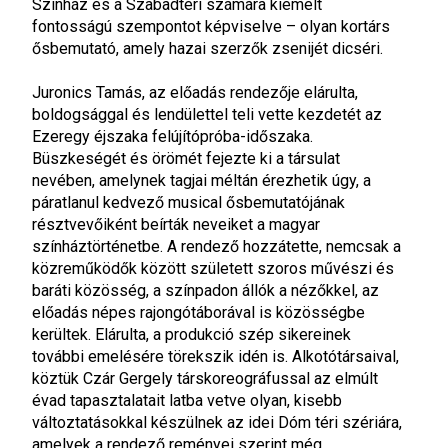
Színház és a Szabadtéri számára kiemelt
fontosságú szempontot képviselve – olyan kortárs
ősbemutató, amely hazai szerzők zsenijét dicséri.
Juronics Tamás, az előadás rendezője elárulta,
boldogsággal és lendülettel teli vette kezdetét az
Ezeregy éjszaka felújítópróba-időszaka.
Büszkeségét és örömét fejezte ki a társulat
nevében, amelynek tagjai méltán érezhetik úgy, a
páratlanul kedvező musical ősbemutatójának
résztvevőiként beírták neveiket a magyar
színháztörténetbe. A rendező hozzátette, nemcsak a
közreműködők között született szoros művészi és
baráti közösség, a színpadon állók a nézőkkel, az
előadás népes rajongótáborával is közösségbe
kerültek. Elárulta, a produkció szép sikereinek
további emelésére törekszik idén is. Alkotótársaival,
köztük Czár Gergely társkoreográfussal az elmúlt
évad tapasztalatait latba vetve olyan, kisebb
változtatásokkal készülnek az idei Dóm téri szériára,
amelyek a rendező reményei szerint még