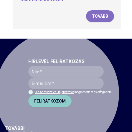
TOVÁBB
HÍRLEVÉL FELIRATKOZÁS
Az Adatkezelési tájékoztatót
megismertem és elfogadom.
FELIRATKOZOM
TOVÁBBI