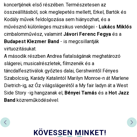
koncertjének első részében. Természetesen az
összeállításból, sok meglepetés mellett, Erkel, Bartók és
Kodály művek feldolgozása sem hiányozhat, és a
művésznő különleges muzsikus vendégei -
Lukács
Miklós
cimbalomművész, valamint
Jávori
Ferenc
Fegya
és a
Budapest
Klezmer
Band
- is megcsillantják
virtuozitásukat.
A második részben Andrea fiatalságának meghatározó
slágerei, musicalrészletek, filmzenék és a
táncdalfesztiválok győztes dalai, Gershwintől Fényes
Szabolcsig, Karády Katalintól Marilyn Monroe-n át Marlene
Dietrich-ig, az Óz világslágerétől a My fair ladyn át a West
Side Story -ig hangzanak el,
Bényei Tamás
és a
Hot Jazz
Band
közreműködésével.
ELŐZŐ DIA
KÖ
KÖVESSEN MINKET!