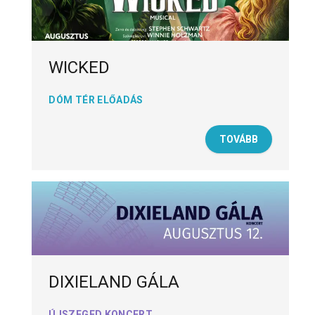
WICKED
DÓM TÉR ELŐADÁS
TOVÁBB
DIXIELAND GÁLA
ÚJSZEGED KONCERT