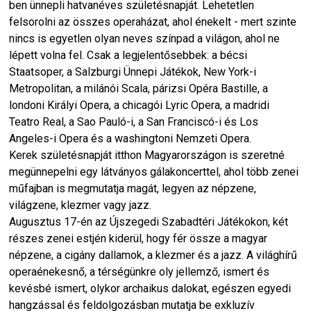
ben ünnepli hatvanéves születésnapját. Lehetetlen
felsorolni az összes operaházat, ahol énekelt - mert szinte
nincs is egyetlen olyan neves színpad a világon, ahol ne
lépett volna fel. Csak a legjelentősebbek: a bécsi
Staatsoper, a Salzburgi Ünnepi Játékok, New York-i
Metropolitan, a milánói Scala, párizsi Opéra Bastille, a
londoni Királyi Opera, a chicagói Lyric Opera, a madridi
Teatro Real, a Sao Pauló-i, a San Franciscó-i és Los
Angeles-i Opera és a washingtoni Nemzeti Opera.
Kerek születésnapját itthon Magyarországon is szeretné
megünnepelni egy látványos gálakoncerttel, ahol több zenei
műfajban is megmutatja magát, legyen az népzene,
világzene, klezmer vagy jazz.
Augusztus 17-én az Újszegedi Szabadtéri Játékokon, két
részes zenei estjén kiderül, hogy fér össze a magyar
népzene, a cigány dallamok, a klezmer és a jazz. A világhírű
operaénekesnő, a térségünkre oly jellemző, ismert és
kevésbé ismert, olykor archaikus dalokat, egészen egyedi
hangzással és feldolgozásban mutatja be exkluzív