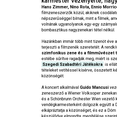
karmester vezényelte, nag
Hans Zimmer, Nino Rota, Ennio Morric
filmzeneszerzők közül, akiknek csodála
népszerűséggel bírnak, mint a filmek, a
volnának ugyanolyanok egy-egy szárnyaló 
bombasztikus nagyzenekari tétel nélkül.
Hazánkban immár több mint tizenöt éve 
terjeszti a filmzenék szeretetét. A rendkí
szimfonikus zene és a filmművészet 
estébe sűrítve ragadják meg, miért is sze
Szegedi Szabadtéri Játékokra
is ellá
tételeket vetítéssel kísérve, összetett k
közönségét.
A koncert alkalmával
Guido Mancusi
vezé
zeneszerző a Wiener Volksoper zenekar
és a Schönbrunn Orchester Wien vezető k
vendégkarmesterként dolgozik együtt a 
elkápráztatja a közönséget, és ez a Dóm
készülődve elmondta, megítélése szerint 