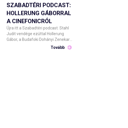
Nemzeti Színház Debrecen július 31-i
SZABADTÉRI PODCAST:
és augusztus 1-i előadásaira
HOLLERUNG GÁBORRAL
készülve.
A CINEFONICRÓL
Újra itt a Szabadtéri podcast. Stahl
Judit vendége ezúttal Hollerung
Gábor, a Budafoki Dohányi Zenekar
zeneigazgatója, aki a július 24-én a
Tovább
Dóm térre érkező Cinefonic filmzenei
koncert apropóján mesél a
műsorvezetőnek és a nézőknek.