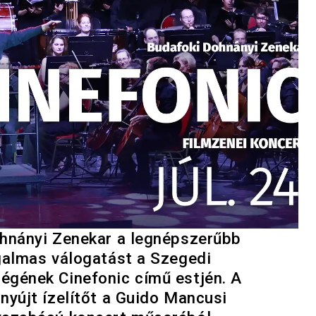
ohnányi Zenekar a legnépszerűbb
galmas válogatást a Szegedi
égének Cinefonic című estjén. A
nyújt ízelítőt a Guido Mancusi