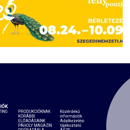
IÓK
TING
PRODUKCIÓKNAK
Közérdekű
KORÁBBI
információk
ELŐADÁSAINK
Adatkezelési
PÁHOLY MAGAZIN
tájékoztató
PRÓBATÁBLA
ÁSZF