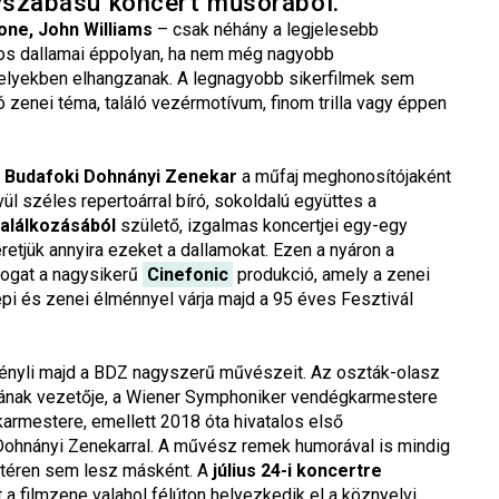
yszabású koncert műsorából.
one, John Williams
– csak néhány a legjelesebb
tos dallamai éppolyan, ha nem még nagyobb
melyekben elhangzanak. A legnagyobb sikerfilmek sem
zenei téma, találó vezérmotívum, finom trilla vagy éppen
a
Budafoki Dohnányi Zenekar
a műfaj meghonosítójaként
vül széles repertoárral bíró, sokoldalú együttes a
találkozásából
születő, izgalmas koncertjei egy-egy
retjük annyira ezeket a dallamokat. Ezen a nyáron a
togat a nagysikerű
Cinefonic
produkció, amely a zenei
épi és zenei élménnyel várja majd a 95 éves Fesztivál
nyli majd a BDZ nagyszerű művészeit. Az oszták-olasz
ának vezetője, a Wiener Symphoniker vendégkarmestere
armestere, emellett 2018 óta hivatalos első
Dohnányi Zenekarral. A művész remek humorával is mindig
 téren sem lesz másként. A
július 24-i koncertre
a filmzene valahol félúton helyezkedik el a köznyelvi