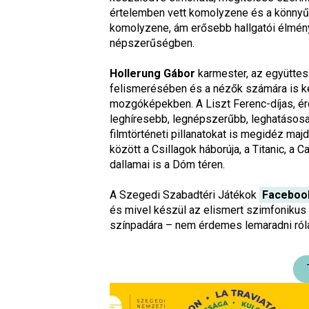
értelemben vett komolyzene és a könnyűz
komolyzene, ám erősebb hallgatói élményt 
népszerűségben.
Hollerung Gábor
karmester, az együttes 
felismerésében és a nézők számára is ké
mozgóképekben. A Liszt Ferenc-díjas, ér
leghíresebb, legnépszerűbb, leghatásos
filmtörténeti pillanatokat is megidéz m
között a Csillagok háborúja, a Titanic, a 
dallamai is a Dóm téren.
A Szegedi Szabadtéri Játékok
Facebook
és mivel készül az elismert szimfonikus
színpadára – nem érdemes lemaradni ról