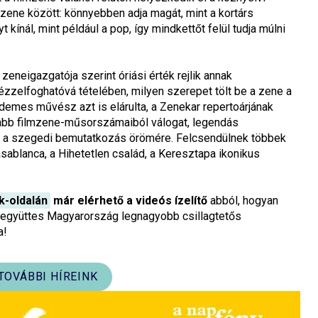
ene között: könnyebben adja magát, mint a kortárs
kínál, mint például a pop, így mindkettőt felül tudja múlni
zeneigazgatója szerint óriási érték rejlik annak
zzelfoghatóvá tételében, milyen szerepet tölt be a zene a
demes művész azt is elárulta, a Zenekar repertoárjának
abb filmzene-műsorszámaiból válogat, legendás
ajd a szegedi bemutatkozás örömére. Felcsendülnek többek
Casablanca, a Hihetetlen család, a Keresztapa ikonikus
-oldalán
már elérhető a videós ízelítő
abból, hogyan
 együttes Magyarország legnagyobb csillagtetős
a!
TOVÁBBI HÍREINK