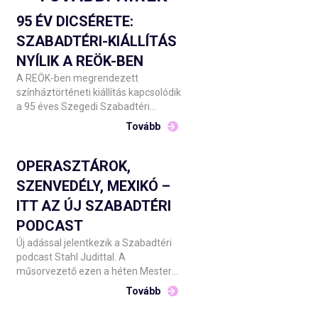
95 ÉV DICSÉRETE:
SZABADTÉRI-KIÁLLÍTÁS
NYÍLIK A REÖK-BEN
A REÖK-ben megrendezett
színháztörténeti kiállítás kapcsolódik
a 95 éves Szegedi Szabadtéri
Játékok ünnepi évadához. Július 17-
Tovább
én 17:00-kor nyílik a kétszintes tárlat,
amelyet Barnák László főigazgató és
Tóth Károly képviselő, Szeged Megyei
OPERASZTÁROK,
Jogú Város Önkormányzata
SZENVEDÉLY, MEXIKÓ –
Kulturális, Oktatási, Idegenforgalmi és
ITT AZ ÚJ SZABADTÉRI
Ifjúsági Bizottságának alelnöke ad át
a nyilvánosságnak.
PODCAST
Új adással jelentkezik a Szabadtéri
podcast Stahl Judittal. A
műsorvezető ezen a héten Mester
Viktória és Boncsér Gergely
Tovább
operaénekesekkel a Carmen
műhelytitkait boncolgatja a Csokonai