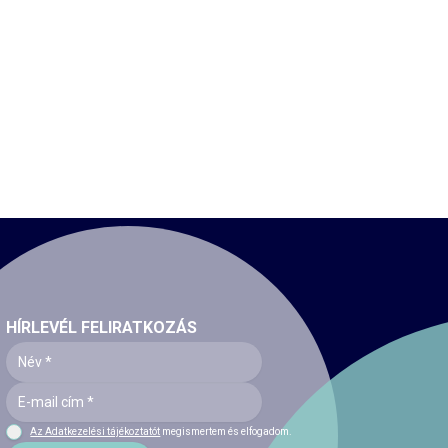
HÍRLEVÉL FELIRATKOZÁS
Az Adatkezelési tájékoztatót
megismertem és elfogadom.