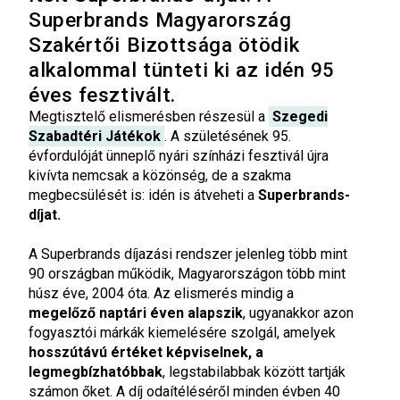
Superbrands Magyarország
Szakértői Bizottsága ötödik
alkalommal tünteti ki az idén 95
éves fesztivált.
Megtisztelő elismerésben részesül a
Szegedi
Szabadtéri Játékok
. A születésének 95.
évfordulóját ünneplő nyári színházi fesztivál újra
kivívta nemcsak a közönség, de a szakma
megbecsülését is: idén is átveheti a
Superbrands-
díjat.
A Superbrands díjazási rendszer jelenleg több mint
90 országban működik, Magyarországon több mint
húsz éve, 2004 óta. Az elismerés mindig a
megelőző naptári éven alapszik
, ugyanakkor azon
fogyasztói márkák kiemelésére szolgál, amelyek
hosszútávú értéket képviselnek, a
legmegbízhatóbbak
, legstabilabbak között tartják
számon őket. A díj odaítéléséről minden évben 40