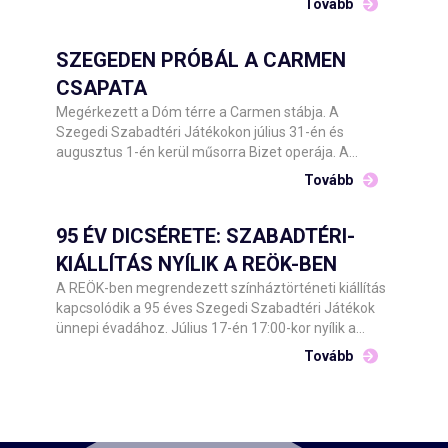
Tovább
Angelikával beszélget Stahl Judit.
SZEGEDEN PRÓBÁL A CARMEN
CSAPATA
Megérkezett a Dóm térre a Carmen stábja. A
Szegedi Szabadtéri Játékokon július 31-én és
augusztus 1-én kerül műsorra Bizet operája. A
Csokonai Nemzeti Színház Debrecen előadásának
Tovább
közreműködőit Barnák László főigazgató hétfő este
köszöntötte a helyszínen.
95 ÉV DICSÉRETE: SZABADTÉRI-
KIÁLLÍTÁS NYÍLIK A REÖK-BEN
A REÖK-ben megrendezett színháztörténeti kiállítás
kapcsolódik a 95 éves Szegedi Szabadtéri Játékok
ünnepi évadához. Július 17-én 17:00-kor nyílik a
kétszintes tárlat, amelyet Barnák László főigazgató
Tovább
és Tóth Károly képviselő, Szeged Megyei Jogú Város
Önkormányzata Kulturális, Oktatási, Idegenforgalmi
és Ifjúsági Bizottságának alelnöke ad át a
nyilvánosságnak.