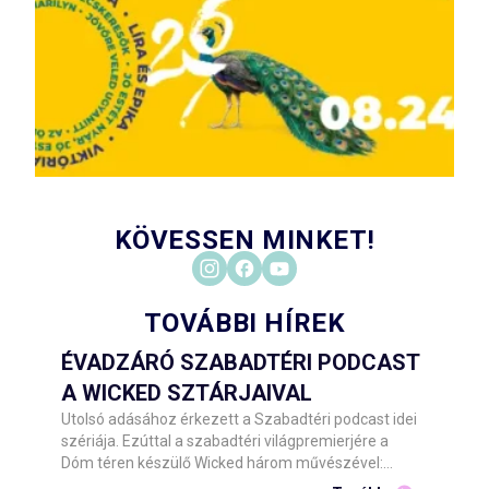
KÖVESSEN MINKET!
TOVÁBBI HÍREK
ÉVADZÁRÓ SZABADTÉRI PODCAST
A WICKED SZTÁRJAIVAL
Utolsó adásához érkezett a Szabadtéri podcast idei
szériája. Ezúttal a szabadtéri világpremierjére a
Dóm téren készülő Wicked három művészével:
Udvaros Dorottyával, Csonka Andrással és Tóth