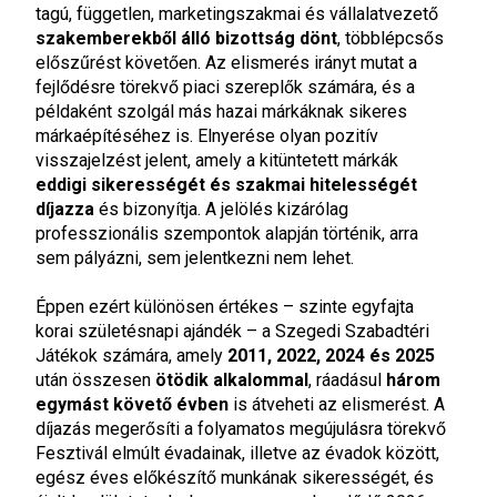
tagú, független, marketingszakmai és vállalatvezető
szakemberekből álló bizottság dönt
, többlépcsős
előszűrést követően. Az elismerés irányt mutat a
fejlődésre törekvő piaci szereplők számára, és a
példaként szolgál más hazai márkáknak sikeres
márkaépítéséhez is. Elnyerése olyan pozitív
visszajelzést jelent, amely a kitüntetett márkák
eddigi sikerességét és szakmai hitelességét
díjazza
és bizonyítja. A jelölés kizárólag
professzionális szempontok alapján történik, arra
sem pályázni, sem jelentkezni nem lehet.
Éppen ezért különösen értékes – szinte egyfajta
korai születésnapi ajándék – a Szegedi Szabadtéri
Játékok számára, amely
2011, 2022, 2024 és 2025
után összesen
ötödik alkalommal
, ráadásul
három
egymást követő évben
is átveheti az elismerést. A
díjazás megerősíti a folyamatos megújulásra törekvő
Fesztivál elmúlt évadainak, illetve az évadok között,
egész éves előkészítő munkának sikerességét, és