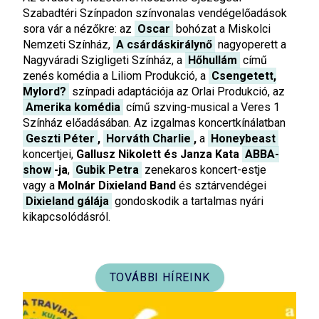
Szabadtéri Színpadon színvonalas vendégelőadások
sora vár a nézőkre: az
Oscar
bohózat a Miskolci
Nemzeti Színház,
A csárdáskirálynő
nagyoperett a
Nagyváradi Szigligeti Színház, a
Hőhullám
című
zenés komédia a Liliom Produkció, a
Csengetett,
Mylord?
színpadi adaptációja az Orlai Produkció, az
Amerika komédia
című szving-musical a Veres 1
Színház előadásában. Az izgalmas koncertkínálatban
Geszti Péter
,
Horváth Charlie
,
a
Honeybeast
koncertjei,
Gallusz Nikolett és Janza Kata
ABBA-
show
-ja
,
Gubik Petra
zenekaros koncert-estje
vagy a
Molnár Dixieland Band
és sztárvendégei
Dixieland gálája
gondoskodik a tartalmas nyári
kikapcsolódásról.
TOVÁBBI HÍREINK