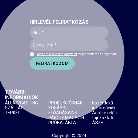
HÍRLEVÉL FELIRATKOZÁS
Az Adatkezelési tájékoztatót
megismertem és elfogadom.
FELIRATKOZOM
TOVÁBBI
INFORMÁCIÓK
ÁLLÁS/CASTING
PRODUKCIÓKNAK
Közérdekű
SZÁLLÁS
KORÁBBI
információk
TÉRKÉP
ELŐADÁSAINK
Adatkezelési
PÁHOLY MAGAZIN
tájékoztató
PRÓBATÁBLA
ÁSZF
Copyright © 2024