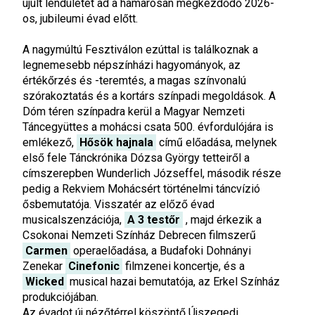
újult lendületet ad a hamarosan megkezdődő 2026-
os, jubileumi évad előtt.
A nagymúltú Fesztiválon ezúttal is találkoznak a
legnemesebb népszínházi hagyományok, az
értékőrzés és -teremtés, a magas színvonalú
szórakoztatás és a kortárs színpadi megoldások. A
Dóm téren színpadra kerül a Magyar Nemzeti
Táncegyüttes a mohácsi csata 500. évfordulójára is
emlékező,
Hősök hajnala
című előadása, melynek
első fele Tánckrónika Dózsa György tetteiről a
címszerepben Wunderlich Józseffel, második része
pedig a Rekviem Mohácsért történelmi táncvízió
ősbemutatója. Visszatér az előző évad
musicalszenzációja,
A 3 testőr
, majd érkezik a
Csokonai Nemzeti Színház Debrecen filmszerű
Carmen
operaelőadása, a Budafoki Dohnányi
Zenekar
Cinefonic
filmzenei koncertje, és a
Wicked
musical hazai bemutatója, az Erkel Színház
produkciójában.
Az évadot új nézőtérrel köszöntő Újszegedi