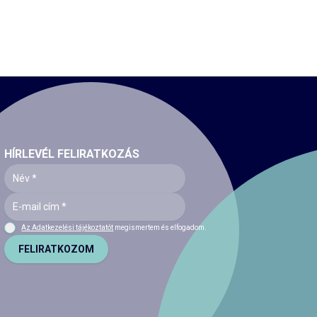
HÍRLEVÉL FELIRATKOZÁS
Az Adatkezelési tájékoztatót
megismertem és elfogadom.
FELIRATKOZOM