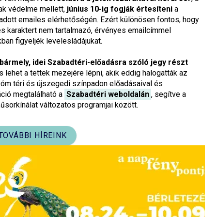
ak védelme mellett,
június 10-ig fogják értesíteni
a
adott emailes elérhetőségén. Ezért különösen fontos, hogy
s karaktert nem tartalmazó, érvényes emailcímmel
an figyeljék levelesládájukat.
bármely, idei Szabadtéri-előadásra szóló jegy részt
 lehet a tettek mezejére lépni, akik eddig halogatták az
óm téri és újszegedi színpadon előadásaival és
áció megtalálható a
Szabadtéri weboldalán
, segítve a
űsorkínálat változatos programjai között.
TOVÁBBI HÍREINK