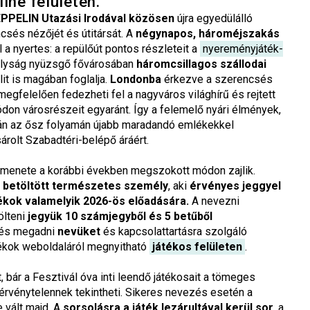
ine felületén.
EPPELIN Utazási Irodával közösen
újra egyedülálló
csés nézőjét és útitársát. A
négynapos, hároméjszakás
l a nyertes: a repülőút pontos részleteit a
nyereményjáték-
rályság nyüzsgő fővárosában
háromcsillagos szállodai
it is magában foglalja.
Londonba
érkezve a szerencsés
gfelelően fedezheti fel a nagyváros világhírű és rejtett
don városrészeit egyaránt. Így a felemelő nyári élmények,
tán az ősz folyamán újabb maradandó emlékekkel
olt Szabadtéri-belépő áráért.
 menete a korábbi években megszokott módon zajlik.
t betöltött természetes személy
, aki
érvényes jeggyel
ékok valamelyik 2026-ös előadására.
A nevezni
ölteni
jegyük 10 számjegyből és 5 betűből
 és megadni
nevüket
és kapcsolattartásra szolgáló
ékok weboldaláról megnyitható
játékos felületen
.
, bár a Fesztivál óva inti leendő játékosait a tömeges
r érvénytelennek tekintheti. Sikeres nevezés esetén a
e vált majd. A
sorsolásra a játék lezárultával kerül sor
, a