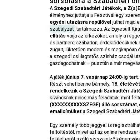
sorsolásra a Szabadtéri onl
A
Szegedi Szabadtéri Játékok, a Z(s)
élményhez juttatja a Fesztivál egy szeren
egyéni utazásra
repülővel
juthat majd e
szabályzat
tartalmazza. Az Egyesült Ki
ellátás
várja az érkezőket, amely a reggel
és partnere szabadon, érdeklődésüknek me
zugait, lüktetően modern és megkapóan ó
a szegedi csillagtetős színház csodái u
gazdagodhatnak – pusztán a már megvásár
A játék
június 7. vasárnap 24:00-ig tart
,
Részt vehet benne bármely,
18. életévé
rendelkezik a Szegedi Szabadtéri Ját
kívánóknak nincs más feladatuk, mint felt
(XXXXXXXXXXSZEGE) álló sorszámát
,
emailcímüket
a Szegedi Szabadtéri Ját
Egy személy több jeggyel is regisztrálhat
feltöltéstől, mivel azt az online rendsze
felület erről szóló visszajelző képernyőr