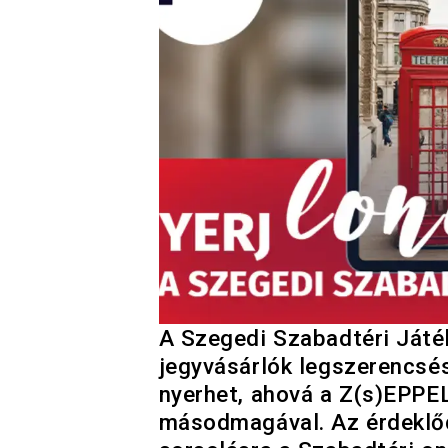
A Szegedi Szabadtéri Játék
jegyvásárlók legszerencsé
nyerhet, ahová a Z(s)EPPELI
másodmagával. Az érdeklőd