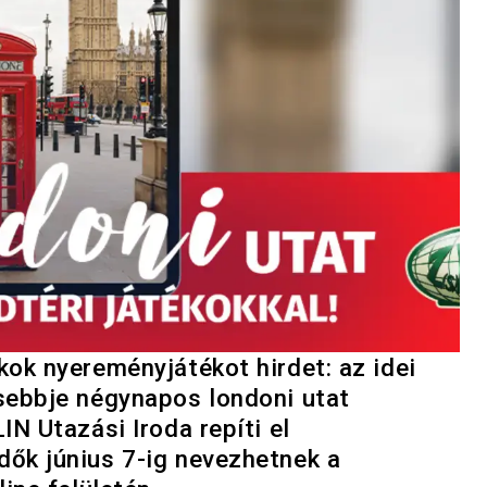
ok nyereményjátékot hirdet: az idei
sebbje négynapos londoni utat
N Utazási Iroda repíti el
ők június 7-ig nevezhetnek a