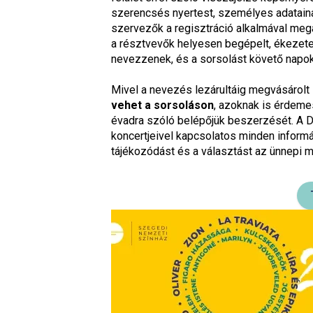
szerencsés nyertest, személyes adatain
szervezők a regisztráció alkalmával meg
a résztvevők helyesen begépelt, ékezete
nevezzenek, és a sorsolást követő napokb
Mivel a nevezés lezárultáig megvásárolt
vehet a sorsoláson
, azoknak is érdemes
évadra szóló belépőjük beszerzését. A D
koncertjeivel kapcsolatos minden inform
tájékozódást és a választást az ünnepi m