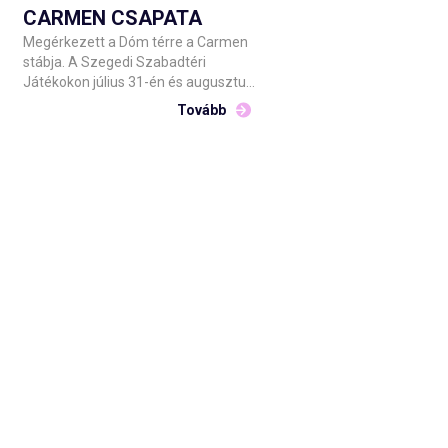
CARMEN CSAPATA
Megérkezett a Dóm térre a Carmen
stábja. A Szegedi Szabadtéri
Játékokon július 31-én és augusztus
1-én kerül műsorra Bizet operája. A
Tovább
Csokonai Nemzeti Színház Debrecen
előadásának közreműködőit Barnák
László főigazgató hétfő este
köszöntötte a helyszínen.