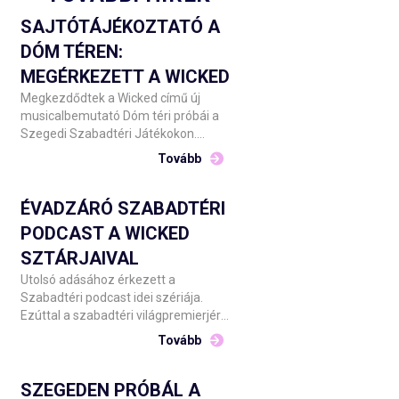
SAJTÓTÁJÉKOZTATÓ A
DÓM TÉREN:
MEGÉRKEZETT A WICKED
Megkezdődtek a Wicked című új
musicalbemutató Dóm téri próbái a
Szegedi Szabadtéri Játékokon.
Barnák László főigazgató csütörtök
Tovább
este üdvözölte Szegeden az
alkotókat, közreműködőket, majd
Szente Vajk rendezővel
ÉVADZÁRÓ SZABADTÉRI
sajtótájékoztató keretében számolt
PODCAST A WICKED
be a produkció elkészületeiről.
SZTÁRJAIVAL
Utolsó adásához érkezett a
Szabadtéri podcast idei szériája.
Ezúttal a szabadtéri világpremierjére
a Dóm téren készülő Wicked három
Tovább
művészével: Udvaros Dorottyával,
Csonka Andrással és Tóth
Angelikával beszélget Stahl Judit.
SZEGEDEN PRÓBÁL A