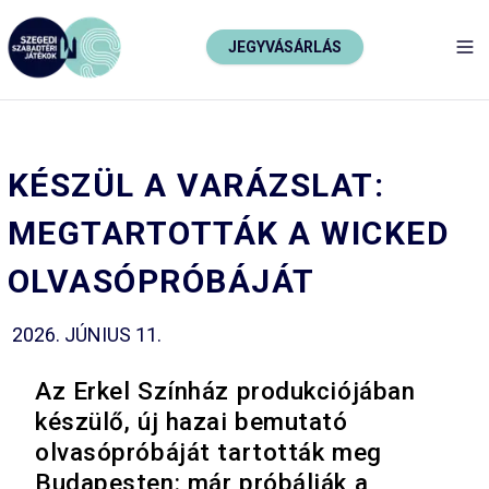
JEGYVÁSÁRLÁS
TO
KÉSZÜL A VARÁZSLAT:
MEGTARTOTTÁK A WICKED
OLVASÓPRÓBÁJÁT
2026. JÚNIUS 11.
Az Erkel Színház produkciójában
készülő, új hazai bemutató
olvasópróbáját tartották meg
Budapesten: már próbálják a