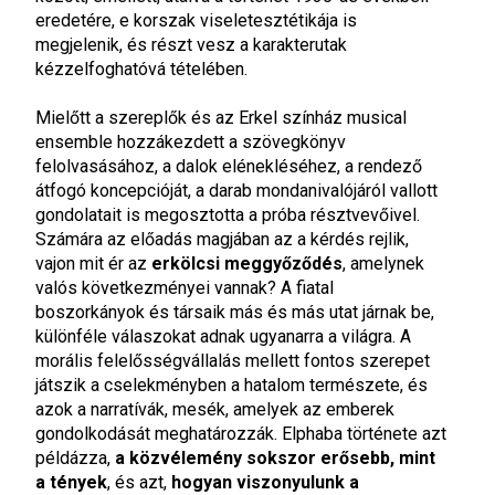
eredetére, e korszak viseletesztétikája is
megjelenik, és részt vesz a karakterutak
kézzelfoghatóvá tételében.
Mielőtt a szereplők és az Erkel színház musical
ensemble hozzákezdett a szövegkönyv
felolvasásához, a dalok elénekléséhez, a rendező
átfogó koncepcióját, a darab mondanivalójáról vallott
gondolatait is megosztotta a próba résztvevőivel.
Számára az előadás magjában az a kérdés rejlik,
vajon mit ér az
erkölcsi meggyőződés
, amelynek
valós következményei vannak? A fiatal
boszorkányok és társaik más és más utat járnak be,
különféle válaszokat adnak ugyanarra a világra. A
morális felelősségvállalás mellett fontos szerepet
játszik a cselekményben a hatalom természete, és
azok a narratívák, mesék, amelyek az emberek
gondolkodását meghatározzák. Elphaba története azt
példázza,
a közvélemény sokszor erősebb, mint
a tények
, és azt,
hogyan viszonyulunk a