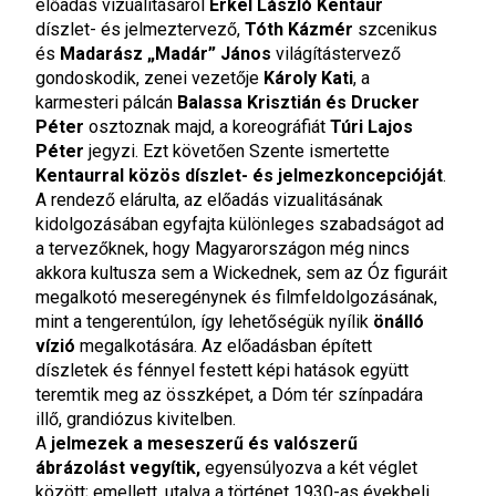
előadás vizualitásáról
Erkel László Kentaur
díszlet- és jelmeztervező,
Tóth Kázmér
szcenikus
és
Madarász „Madár” János
világítástervező
gondoskodik, zenei vezetője
Károly Kati
, a
karmesteri pálcán
Balassa Krisztián és Drucker
Péter
osztoznak majd, a koreográfiát
Túri Lajos
Péter
jegyzi. Ezt követően Szente ismertette
Kentaurral közös
díszlet- és jelmezkoncepcióját
.
A rendező elárulta, az előadás vizualitásának
kidolgozásában egyfajta különleges szabadságot ad
a tervezőknek, hogy Magyarországon még nincs
akkora kultusza sem a Wickednek, sem az Óz figuráit
megalkotó meseregénynek és filmfeldolgozásának,
mint a tengerentúlon, így lehetőségük nyílik
önálló
vízió
megalkotására. Az előadásban épített
díszletek és fénnyel festett képi hatások együtt
teremtik meg az összképet, a Dóm tér színpadára
illő, grandiózus kivitelben.
A
jelmezek a
meseszerű és valószerű
ábrázolást vegyítik,
egyensúlyozva a két véglet
között; emellett, utalva a történet 1930-as évekbeli