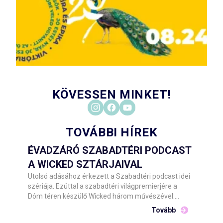
KÖVESSEN MINKET!
TOVÁBBI HÍREK
ÉVADZÁRÓ SZABADTÉRI PODCAST
A WICKED SZTÁRJAIVAL
Utolsó adásához érkezett a Szabadtéri podcast idei
szériája. Ezúttal a szabadtéri világpremierjére a
Dóm téren készülő Wicked három művészével:
Udvaros Dorottyával, Csonka Andrással és Tóth
Tovább
Angelikával beszélget Stahl Judit.