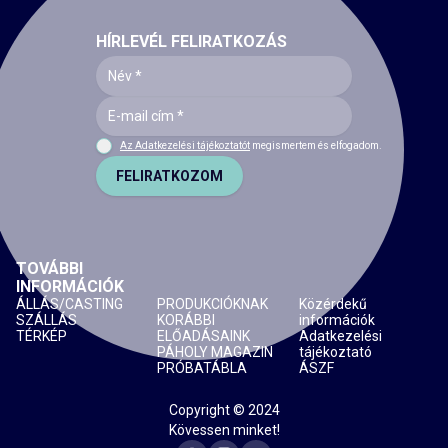
HÍRLEVÉL FELIRATKOZÁS
Az Adatkezelési tájékoztatót
megismertem és elfogadom.
FELIRATKOZOM
TOVÁBBI
INFORMÁCIÓK
ÁLLÁS/CASTING
PRODUKCIÓKNAK
Közérdekű
SZÁLLÁS
KORÁBBI
információk
TÉRKÉP
ELŐADÁSAINK
Adatkezelési
PÁHOLY MAGAZIN
tájékoztató
PRÓBATÁBLA
ÁSZF
Copyright © 2024
Kövessen minket!