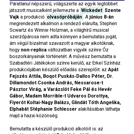
Páratlanul népszerű, világszerte az egyik legtöbbet
játszott musicalként jellemezte a
Wickedet
Szente
Vajk
a produkció
olvasópróbáján
. A
június 8-án
megrendezett alkalmon a rendező elárulta, Stephen
Scwartz és Winnie Holzman, a világhírű musical
szerzőpárosa nem adta könnyen a bemutatás jogát,
ám végül bizalmat szavazott a magyar alkotóknak,
hogy
non-replica
változatban vigyék színre Óz
boszorkányainak történetét. A művész bemutatta a
Szabadtéri Játékokon színre kerülő, az Erkel Színház
produkciójában készülő előadás szereplőit: az
Apát
Fejszés Attila, Boqot Puskás-Dallos Péter, Dr.
Dillamondot Csonka András, Nessarose-t
Pásztor Virág, a Varázslót Feke Pál és Hevér
Gábor, Madam Morrible-t Udvaros Dorottya,
Fiyerót Koltai-Nagy Balázs, Glindát Tóth Angelika,
Elphabát Stéphanie Schlesser
alakításában láthatja
majd a hazai közönség.
Bemutatta a készülő produkció alkotóit is: az