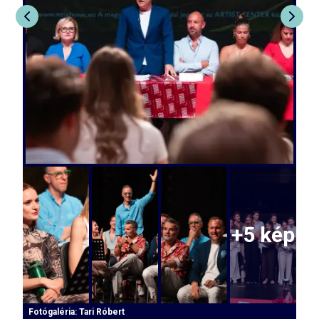
+
5
kép
Fotógaléria:
Tari Róbert