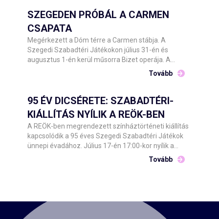
SZEGEDEN PRÓBÁL A CARMEN
CSAPATA
Megérkezett a Dóm térre a Carmen stábja. A
Szegedi Szabadtéri Játékokon július 31-én és
augusztus 1-én kerül műsorra Bizet operája. A
Csokonai Nemzeti Színház Debrecen előadásának
Tovább
közreműködőit Barnák László főigazgató hétfő este
köszöntötte a helyszínen.
95 ÉV DICSÉRETE: SZABADTÉRI-
KIÁLLÍTÁS NYÍLIK A REÖK-BEN
A REÖK-ben megrendezett színháztörténeti kiállítás
kapcsolódik a 95 éves Szegedi Szabadtéri Játékok
ünnepi évadához. Július 17-én 17:00-kor nyílik a
kétszintes tárlat, amelyet Barnák László főigazgató
Tovább
és Tóth Károly képviselő, Szeged Megyei Jogú Város
Önkormányzata Kulturális, Oktatási, Idegenforgalmi
és Ifjúsági Bizottságának alelnöke ad át a
nyilvánosságnak.