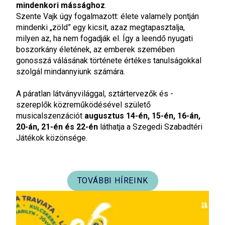
mindenkori mássághoz
.
Szente Vajk úgy fogalmazott: élete valamely pontján
mindenki „zöld” egy kicsit, azaz megtapasztalja,
milyen az, ha nem fogadják el. Így a leendő nyugati
boszorkány életének, az emberek szemében
gonosszá válásának története értékes tanulságokkal
szolgál mindannyiunk számára.
A páratlan látványvilággal, sztártervezők és -
szereplők közreműködésével születő
musicalszenzációt
augusztus 14-én, 15-én, 16-án,
20-án, 21-én és 22-én
láthatja a Szegedi Szabadtéri
Játékok közönsége.
TOVÁBBI HÍREINK