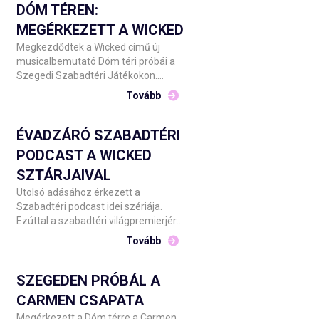
DÓM TÉREN:
MEGÉRKEZETT A WICKED
Megkezdődtek a Wicked című új
musicalbemutató Dóm téri próbái a
Szegedi Szabadtéri Játékokon.
Barnák László főigazgató csütörtök
Tovább
este üdvözölte Szegeden az
alkotókat, közreműködőket, majd
Szente Vajk rendezővel
ÉVADZÁRÓ SZABADTÉRI
sajtótájékoztató keretében számolt
PODCAST A WICKED
be a produkció elkészületeiről.
SZTÁRJAIVAL
Utolsó adásához érkezett a
Szabadtéri podcast idei szériája.
Ezúttal a szabadtéri világpremierjére
a Dóm téren készülő Wicked három
Tovább
művészével: Udvaros Dorottyával,
Csonka Andrással és Tóth
Angelikával beszélget Stahl Judit.
SZEGEDEN PRÓBÁL A
CARMEN CSAPATA
Megérkezett a Dóm térre a Carmen