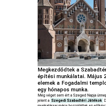
Megkezdődtek a Szabadtéri
építési munkálatai. Május 
elemek a Fogadalmi templo
egy hónapos munka.
Még véget sem ért a Szeged Napja ünne
jelent a
Szegedi Szabadtéri Játékok
D
munkatársai máris hozzáláttak az előkés