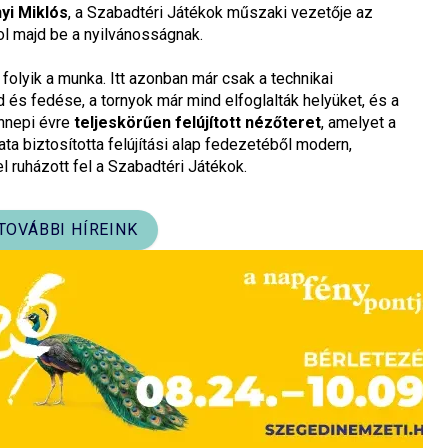
yi Miklós
, a Szabadtéri Játékok műszaki vezetője az
l majd be a nyilvánosságnak.
 folyik a munka. Itt azonban már csak a technikai
 és fedése, a tornyok már mind elfoglalták helyüket, és a
nnepi évre
teljeskörűen felújított nézőteret
, amelyet a
biztosította felújítási alap fedezetéből modern,
 ruházott fel a Szabadtéri Játékok.
TOVÁBBI HÍREINK