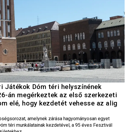
 Játékok Dóm téri helyszínének
26-án megérkeztek az első szerkezeti
m elé, hogy kezdetét vehesse az alig
pségsorozat, amelynek zárása hagyományosan egyet
óm téri munkálatainak kezdetével, a 95 éves Fesztivál
zületekhez.