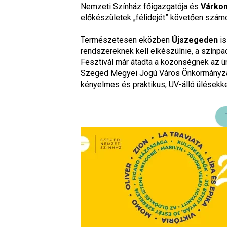
Nemzeti Színház főigazgatója és
Várkon
előkészületek „félidejét” követően számo
Természetesen eközben
Újszegeden
is
rendszereknek kell elkészülnie, a színpad
Fesztivál már átadta a közönségnek az ü
Szeged Megyei Jogú Város Önkormányzata 
kényelmes és praktikus, UV-álló ülésekkel