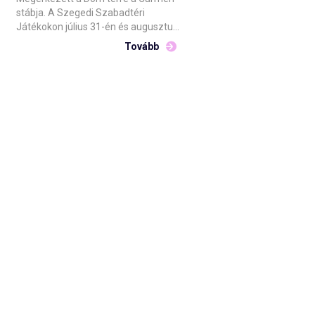
stábja. A Szegedi Szabadtéri
Játékokon július 31-én és augusztus
1-én kerül műsorra Bizet operája. A
Tovább
Csokonai Nemzeti Színház Debrecen
előadásának közreműködőit Barnák
László főigazgató hétfő este
köszöntötte a helyszínen.