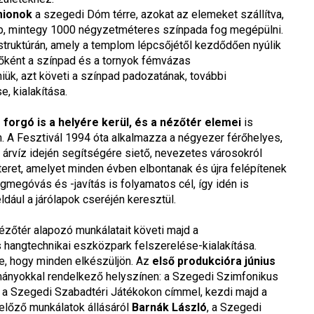
mionok
a szegedi Dóm térre, azokat az elemeket szállítva,
, mintegy 1000 négyzetméteres színpada fog megépülni.
struktúrán, amely a templom lépcsőjétől kezdődően nyúlik
sőként a színpad és a tornyok fémvázas
niük, azt követi a színpad padozatának, további
, kialakítása.
s forgó is a helyére kerül, és a nézőtér elemei
is
. A Fesztivál 1994 óta alkalmazza a négyezer férőhelyes,
 árvíz idején segítségére siető, nevezetes városokról
teret, amelyet minden évben elbontanak és újra felépítenek
gmegóvás és -javítás is folyamatos cél, így idén is
éldául a járólapok cseréjén keresztül.
ézőtér alapozó munkálatait követi majd a
 hangtechnikai eszközpark felszerelése-kialakítása.
e, hogy minden elkészüljön. Az
első produkcióra június
mányokkal rendelkező helyszínen: a Szegedi Szimfonikus
i a Szegedi Szabadtéri Játékokon címmel, kezdi majd a
előző munkálatok állásáról
Barnák László
, a Szegedi