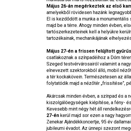
Május 26-án megérkeztek az első ka
amelyekből rövidesen hazánk legnagyobb
El is kezdődött a munka a monumentális 
majd be a térre. Ahogy minden évben, el
tartószerkezeteinek kell a helyükre kerül
tartozékainak, mechanikájának elhelyezése
Május 27-én a frissen felújított gyűrű
csatlakoznak a színpadéihoz a Dóm téren
Szeged testvérvárosairól valamint a nagy
elnevezett szektorokból álló, mobil néző
a tér kockakövein. Természetesen az álla
folytatódik majd a nézőtér „frissítése”, p
Akárcsak minden évben, a színpad és a n
kiszolgálóegységek kiépítése, a fény- és
Kevesebb mint négy hét áll rendelkezésr
27-én
kerül majd sor ezen a nagy hagyo
Zenekar Ajándékkoncertje, 95 év dallama
jubileumi évadot. Az ünnepi szezont meg